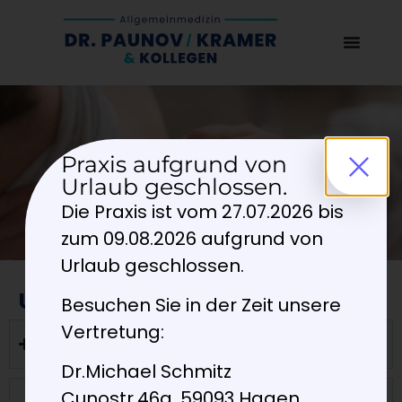
Vorsorgeuntersuchung
Praxis aufgrund von
Gesundheits-Check-ups, Impfungen,
Urlaub geschlossen.
Krebsvorsorge, sowie individuelle
Die Praxis ist vom 27.07.2026 bis
Gesundheitsuntersuchungen
zum 09.08.2026 aufgrund von
Urlaub geschlossen.
Unsere Leistungen im Überblick
Besuchen Sie in der Zeit unsere
Vertretung:
Checkup 35
Dr.Michael Schmitz
Cunostr.46a, 59093 Hagen
Erweiterter Check-Up und