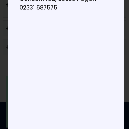
02331 587575
Screening
Krebsvorsorge bei Männern
Hautkrebsscreening
Wir freuen uns auf Ihren
Besuch