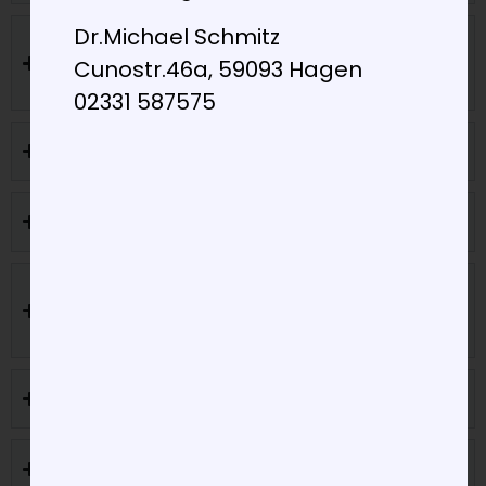
Dr.Michael Schmitz
Erweiterter Check-Up und
Cunostr.46a, 59093 Hagen
Screening
02331 587575
Krebsvorsorge bei Männern
Hautkrebsscreening
Echokardiographie –
Herzultraschall
Langzeit EKG
Langzeit Blutdruck