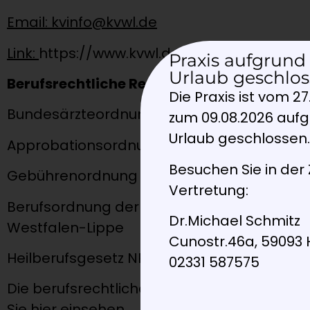
Email: kvinfo@kvwl.de
Link:
https://www.kvwl.de
Praxis aufgrund
Urlaub geschlos
Berufsrechtliche Regelungen:
Die Praxis ist vom 27
Bundesärzteordnung (BÄO)
zum 09.08.2026 auf
Urlaub geschlossen
Approbationsordnung (ÄApprO 2002)
Besuchen Sie in der 
Gebührenordnung für Ärzte (GOÄ)
Vertretung:
Berufsordnung der Ärztekammer
Dr.Michael Schmitz
Westfalen-Lippe
Cunostr.46a, 59093
Heilberufsgesetz NRW (HeilBerG NW)
02331 587575
Die berufsrechtlichen Regelungen können
Sie
hier
einsehen.