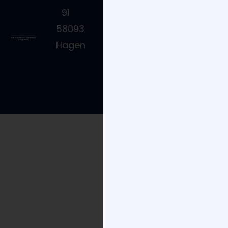
2331
91
53327
58093
Hagen