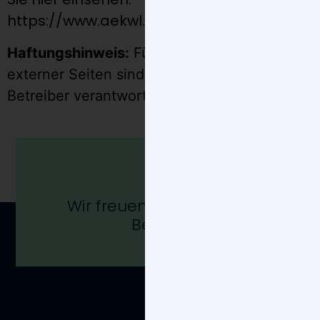
https://www.aekwl.de/fileadmin/user_upl
Haftungshinweis:
Für den Inhalt verlinkten,
externer Seiten sind ausschließlich deren
Betreiber verantwortlich.
Wir freuen uns auf Ihren
Besuch