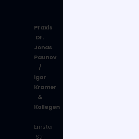
Praxis
Kontakt
Disclaime
Dr.
Tel.:
Impressu
Jonas
+49
Datenschu
Paunov
2331
/
53337
Igor
Fax:
Kramer
+49
&
2331
Kollegen
589570
Rezept-
Emster
Hotline: +49
Str.